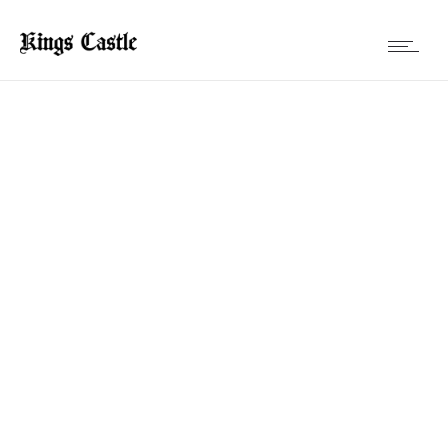
Full width project
Vestibulum eget metus non nisi interdum.